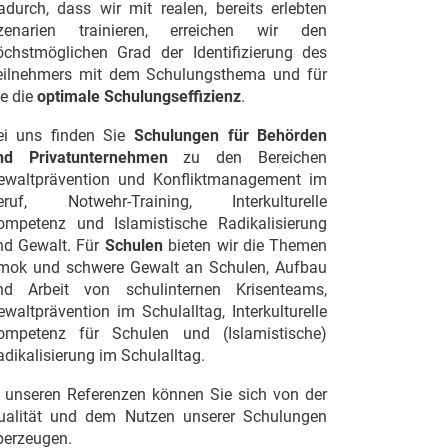
adurch, dass wir mit realen, bereits erlebten
zenarien trainieren, erreichen wir den
öchstmöglichen Grad der Identifizierung des
eilnehmers mit dem Schulungsthema und für
ie die
optimale Schulungseffizienz
.
ei uns finden Sie
Schulungen für Behörden
nd Privatunternehmen
zu den Bereichen
ewaltprävention und Konfliktmanagement im
eruf
,
Notwehr-Training
,
Interkulturelle
ompetenz
und
Islamistische Radikalisierung
nd Gewalt
. Für
Schulen
bieten wir die Themen
mok und schwere Gewalt an Schulen
,
Aufbau
nd Arbeit von schulinternen Krisenteams
,
ewaltprävention im Schulalltag
,
Interkulturelle
ompetenz für Schulen
und
(Islamistische)
dikalisierung im Schulalltag
.
n unseren
Referenzen
können Sie sich von der
ualität und dem Nutzen unserer Schulungen
berzeugen.