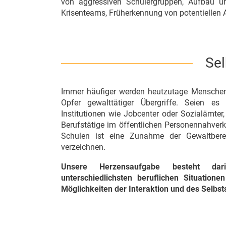
von aggressiven Schülergruppen, Aufbau un
Krisenteams, Früherkennung von potentiellen 
Sel
Immer häufiger werden heutzutage Menschen
Opfer gewalttätiger Übergriffe. Seien es M
Institutionen wie Jobcenter oder Sozialämter
Berufstätige im öffentlichen Personennahver
Schulen ist eine Zunahme der Gewaltberei
verzeichnen.
Unsere Herzensaufgabe besteht da
unterschiedlichsten beruflichen Situation
Möglichkeiten der Interaktion und des Selbs