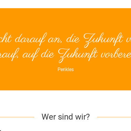
ht darauf an, die Zukunft v
auf, auf die Zukunft vorberei
Perikles
Wer sind wir?