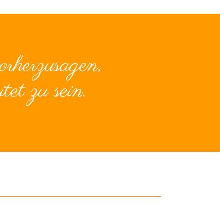
orherzusagen,
tet zu sein.