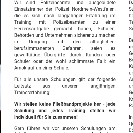
Wir sind Polizeibeamte und ausgebildete
D
Einsatztrainer der Polizei Nordrhein-Westfalen,
S
die es sich nach langjähriger Erfahrung im
h
Training mit Polizeibeamten zu einer
T
Herzensaufgabe gemacht haben, Schulen,
S
Behörden und Unternehmen sicherer zu machen
B
im Umgang mit den alltäglichen,
u
berufsimmanenten Gefahren, seien es
G
gewalttätige Übergriffe durch Kunden oder
B
Schüler oder der wohl schlimmste Fall: ein
K
Amoklauf an einer Schule.
u
Für alle unsere Schulungen gilt der folgende
A
Leitsatz aus unserer langjährigen
u
Trainererfahrung:
G
K
Wir stellen keine Fließbandprojekte her - jede
Ra
Schulung und jedes Training stellen wir
individuell für Sie zusammen!
I
Q
Gern führen wir vor unseren Schulungen am
ü