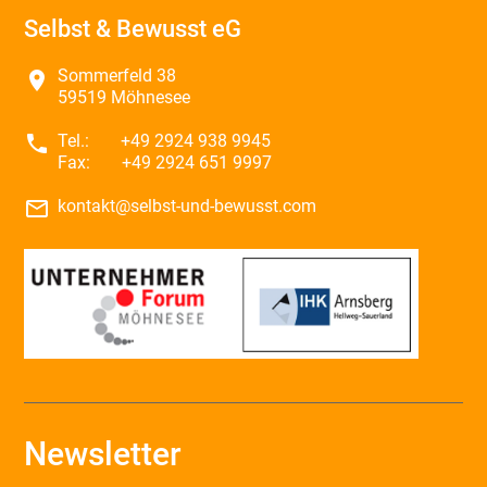
Selbst & Bewusst eG
Sommerfeld 38
place
59519 Möhnesee
phone
Tel.:
+49 2924 938 9945
Fax:
+49 2924 651 9997
mail_outline
kontakt@selbst-und-bewusst.com
Newsletter