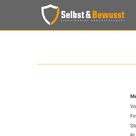
Me
Vo
Fi
St
PL