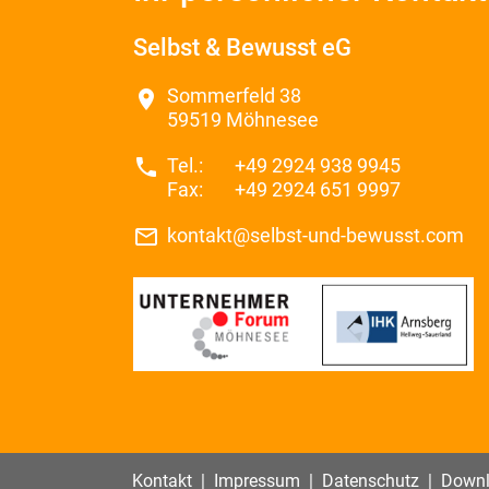
Selbst & Bewusst eG
Sommerfeld 38
place
59519 Möhnesee
phone
Tel.:
+49 2924 938 9945
Fax:
+49 2924 651 9997
mail_outline
kontakt@selbst-und-bewusst.com
Kontakt
|
Impressum
|
Datenschutz
|
Downl