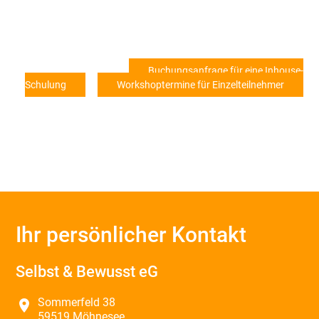
Buchungsanfrage für eine Inhouse-
Schulung
Workshoptermine für Einzelteilnehmer
Ihr persönlicher Kontakt
Selbst & Bewusst eG
Sommerfeld 38
place
59519 Möhnesee