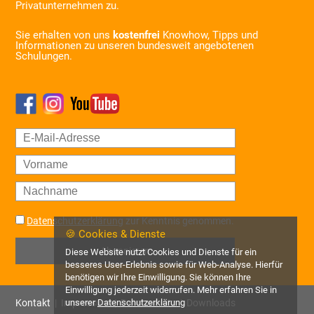
Privatunternehmen zu.
Sie erhalten von uns
kostenfrei
Knowhow, Tipps und
Informationen zu unseren bundesweit angebotenen
Schulungen.
Datenschutzerklärung
zur Kenntnis genommen.
🍪 Cookies & Dienste
Abonnieren
Diese Website nutzt Cookies und Dienste für ein
besseres User-Erlebnis sowie für Web-Analyse. Hierfür
benötigen wir Ihre Einwilligung. Sie können Ihre
Einwilligung jederzeit widerrufen. Mehr erfahren Sie in
Kontakt
|
Impressum
|
Datenschutz
|
Downloads
unserer
Datenschutzerklärung