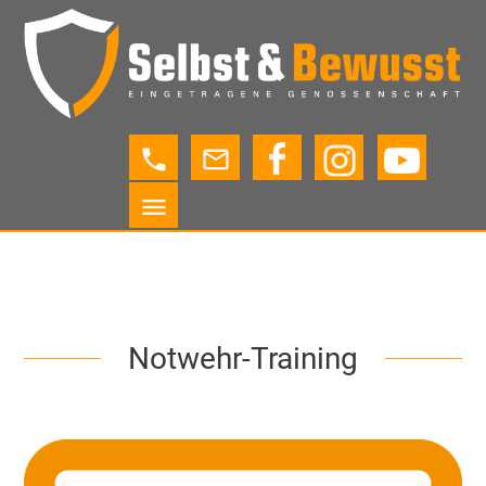
phone
mail_outline
menu
Notwehr-Training